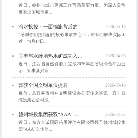
近日，赣州市城市更新工作再添重要力量。为深入贯彻
落实全国城市更...
渝水投控：一面锦旗背后的国企温度
2026-04-16
“感谢你们把我们的烦心事放在心上，帮我们解决实际困
难！”4月14日...
宜丰尾水岭地热水矿成功入选省级绿色矿山名录
2026-04-03
近日，江西省自然资源厅完成2026年度省级绿色矿山公
示，宜丰县兴宜...
喜获全国文明单位提名
2026-03-16
目前，从宜春市精神文明建设办公室传来喜讯，宜丰县
综投集团公司成...
赣州城投集团获双“AAA”主体信用评级
2026-02-27
近日，东方金诚国际信用评估有限公司授予赣州城投集
团“AAA”主体信...